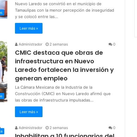
Nuevo Laredo se convirtió en el municipio de
Tamaulipas con la menor percepción de inseguridad
as
y se colocó entre las…
Leer más »
Administrador
2 semanas
0
CMIC destaca que obras de
infraestructura en Nuevo
Laredo fortalecen la inversión y
generan empleo
La Cámara Mexicana de la Industria de la
Construcción (CMIC) en Nuevo Laredo afirmó que
as
las obras de infraestructura impulsadas…
Leer más »
Administrador
2 semanas
0
ca
Inhabilitan a 10 funcionarios del