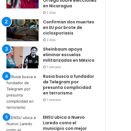
Ortega sobre elecciones
en Nicaragua
2 días
Confirman dos muertes
en EU por brote de
ciclosporiasis
3 días
Sheinbaum apoya
eliminar escuelas
militarizadas en México
1 semana
Rusia busca a fundador
de Telegram por
presunta complicidad
en terrorismo
1 semana
ENSU ubica a Nuevo
Laredo como el
municipio con mejor